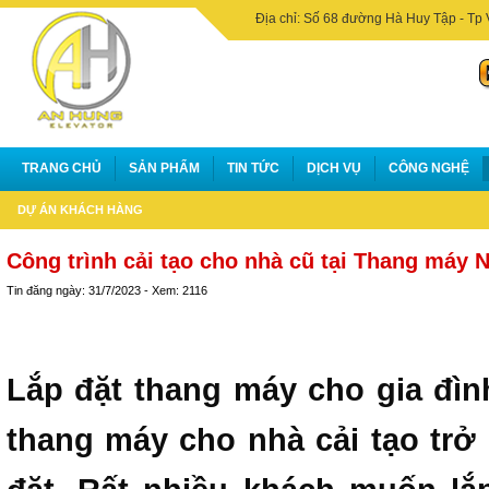
Địa chỉ: Số 68 đường Hà Huy Tập - Tp 
TRANG CHỦ
SẢN PHẨM
TIN TỨC
DỊCH VỤ
CÔNG NGHỆ
DỰ ÁN KHÁCH HÀNG
Công trình cải tạo cho nhà cũ tại Thang máy 
Tin đăng ngày: 31/7/2023 - Xem: 2116
Lắp đặt thang máy cho gia đình
thang máy cho nhà cải tạo trở 