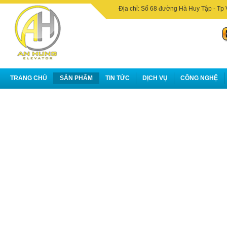
Địa chỉ: Số 68 đường Hà Huy Tập - Tp 
TRANG CHỦ
SẢN PHẨM
TIN TỨC
DỊCH VỤ
CÔNG NGHỆ