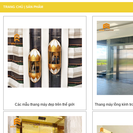
TRANG CHỦ
|
SẢN PHẨM
Các mẫu thang máy đẹp trên thế giới
Thang máy lồng kính tr