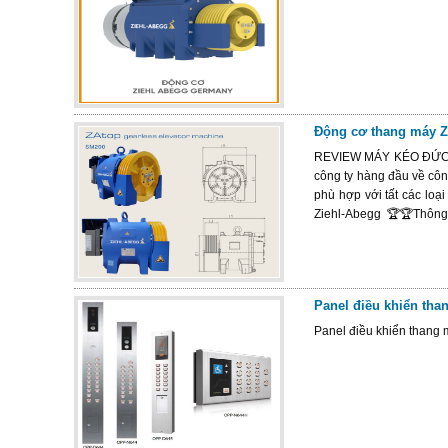
Động cơ thang máy 
REVIEW MÁY KÉO ĐỨC ZIE
công ty hàng đầu về côn
phù hợp với tất các lo
Ziehl-Abegg ️ 🏆️🏆Thông
Panel điều khiển tha
Panel điều khiển thang 