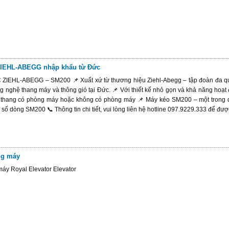
ZIEHL-ABEGG nhập khẩu từ Đức
HL-ABEGG – SM200 📌 Xuất xứ từ thương hiệu Ziehl-Abegg – tập đoàn đa quốc 
g nghệ thang máy và thông gió tại Đức. 📌 Với thiết kế nhỏ gọn và khả năng hoạt
ại thang có phòng máy hoặc không có phòng máy 📌 Máy kéo SM200 – một trong d
 số dòng SM200 📞 Thông tin chi tiết, vui lòng liên hệ hotline 097.9229.333 để đượ
ng máy
máy Royal Elevator Elevator