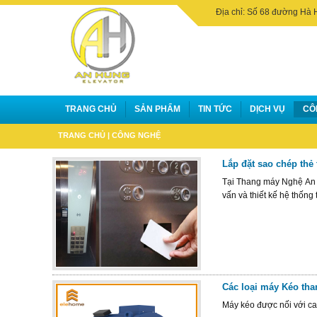
Địa chỉ: Số 68 đường Hà 
TRANG CHỦ
SẢN PHẨM
TIN TỨC
DỊCH VỤ
CÔ
TRANG CHỦ
|
CÔNG NGHỆ
Lắp đặt sao chép thẻ
Tại Thang máy Nghệ An ch
vấn và thiết kế hệ thốn
Các loại máy Kéo tha
Máy kéo được nối với ca