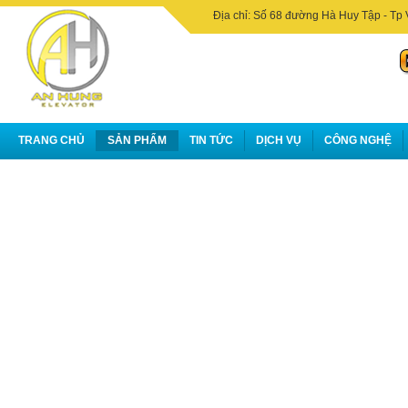
Địa chỉ: Số 68 đường Hà Huy Tập - Tp 
TRANG CHỦ
SẢN PHẨM
TIN TỨC
DỊCH VỤ
CÔNG NGHỆ