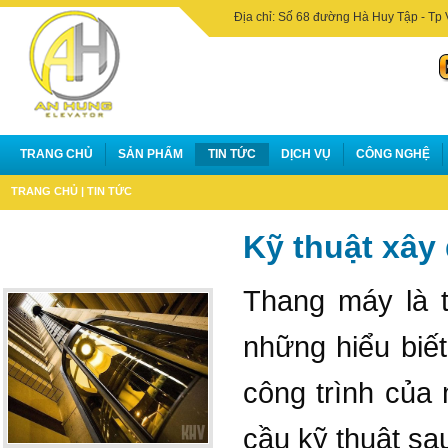
Địa chỉ: Số 68 đường Hà Huy Tập - Tp 
TRANG CHỦ
SẢN PHẨM
TIN TỨC
DỊCH VỤ
CÔNG NGHỆ
TRANG CHỦ
|
TIN TỨC
Kỹ thuật xây
Thang máy là t
những hiểu biết
công trình của
cầu kỹ thuật sa